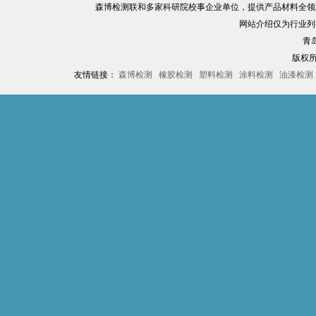
森博检测联和多家科研院校事企业单位，提供产品材料全领
网站介绍仅为行业列
青
版权
友情链接：
森博检测
橡胶检测
塑料检测
涂料检测
油漆检测