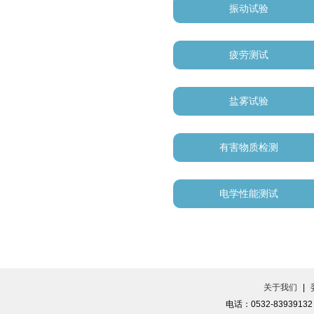
振动试验
疲劳测试
盐雾试验
有害物质检测
电学性能测试
关于我们
|
电话：0532-83939