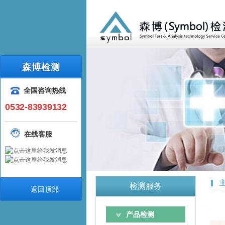
森博检测
全国咨询热线
0532-83939132
在线客服
检测服务
返回顶部
产品检测