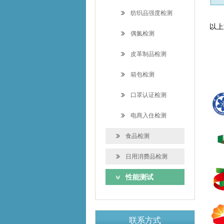
纺织品强度检测
以上
偶氮检测
皮革制品检测
箱包检测
口罩认证检测
电商入住检测
食品检测
日用消费品检测
性能测试
联系方式