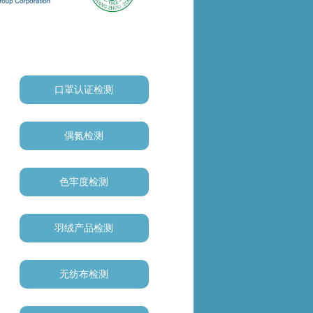
口罩认证检测
偶氮检测
色牢度检测
羽绒产品检测
无纺布检测