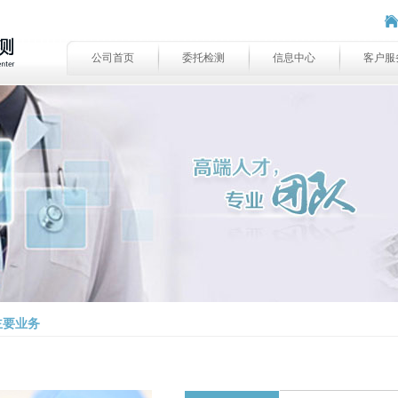
公司首页
委托检测
信息中心
客户服
主要业务