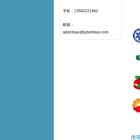
手机：13583221962
邮箱：
qdxinbiao@qdxinbiao.com
推