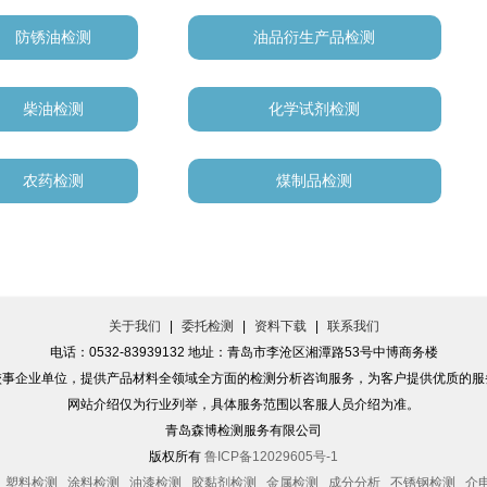
防锈油检测
油品衍生产品检测
柴油检测
化学试剂检测
农药检测
煤制品检测
关于我们
|
委托检测
|
资料下载
|
联系我们
电话：0532-83939132 地址：青岛市李沧区湘潭路53号中博商务楼
校事企业单位，提供产品材料全领域全方面的检测分析咨询服务，为客户提供优质的服
网站介绍仅为行业列举，具体服务范围以客服人员介绍为准。
青岛森博检测服务有限公司
版权所有
鲁ICP备12029605号-1
塑料检测
涂料检测
油漆检测
胶黏剂检测
金属检测
成分分析
不锈钢检测
介