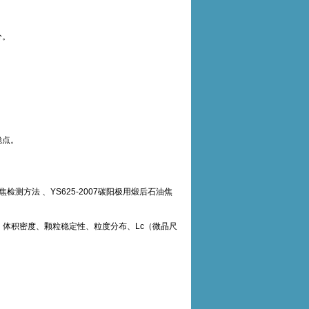
分。
脆点。
石油焦检测方法 、YS625-2007碳阳极用煅后石油焦
、体积密度、颗粒稳定性、粒度分布、Lc（微晶尺