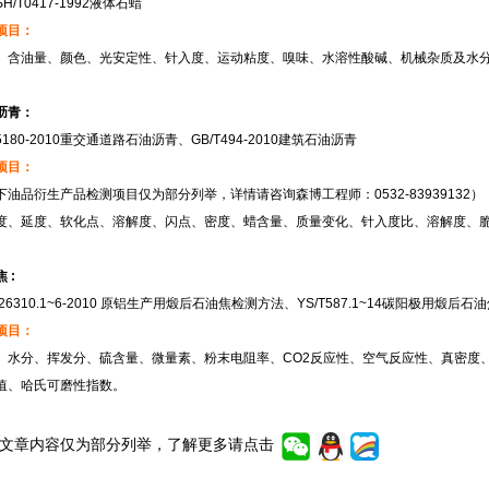
H/T0417-1992液体石蜡
项目：
、含油量、颜色、光安定性、针入度、运动粘度、嗅味、水溶性酸碱、机械杂质及水
沥青：
5180-2010重交通道路石油沥青、GB/T494-2010建筑石油沥青
项目：
下油品衍生产品检测项目仅为部分列举，详情请咨询森博工程师：0532-83939132）
度、延度、软化点、溶解度、闪点、密度、蜡含量、质量变化、针入度比、溶解度、
 :
T26310.1~6-2010 原铝生产用煅后石油焦检测方法、YS/T587.1~14碳阳极用煅后
项目：
、水分、挥发分、硫含量、微量素、粉末电阻率、CO2反应性、空气反应性、真密度
值、哈氏可磨性指数。
文章内容仅为部分列举，了解更多请点击